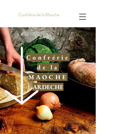
My site 1
Confrérie de la Maoche
Confrérie
de la
MAOCHE
ARDECHE