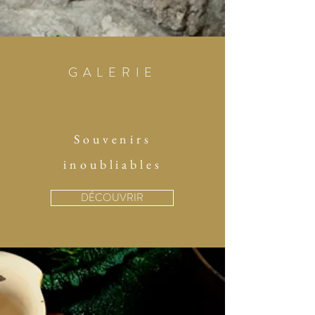
GALERIE
Souvenirs
inoubliables
DÉCOUVRIR