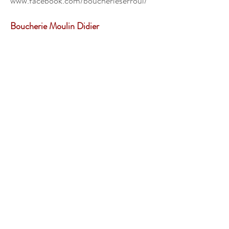
www.facebook.com/boucherieserroul/
Boucherie Moulin Didier
Le village – 07510 Cros de Géorand
Tél.: 04.75.38.90.32
www.charcuteriemoulindidier.com
Boucherie de Jesus
17 rue des Cévennes – 07520
Lalouvesc
Tél.: 04.75.67.82.85
www.facebook.com/boucheriedejesus/
Charcuterie Moulin Jean-Marc
& Les Délices de Laura
» 155 Rue des Cousines
07510 Saint Cirgues en Montagne
» 3 Av du Moulin, 30960 Les