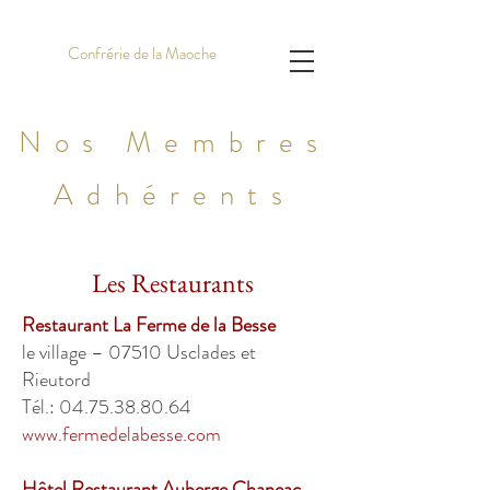
My site 1
Confrérie de la Maoche
Nos Membres
Adhérents
Les Restaurants
Restaurant La Ferme de la Besse
le village – 07510 Usclades et
Rieutord
Tél.: 04.75.38.80.64
www.fermedelabesse.com
Hôtel Restaurant Auberge Chaneac