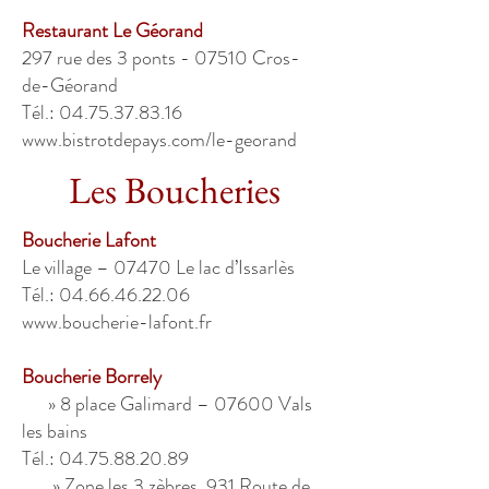
Restaurant Le Géorand
297 rue des 3 ponts - 07510 Cros-
de-Géorand
Tél.: 04.75.37.83.16
www.bistrotdepays.com/le-georand
Les Boucheries
Boucherie Lafont
Le village – 07470 Le lac d’Issarlès
Tél.: 04.66.46.22.06
www.boucherie-lafont.fr
Boucherie Borrely
» 8 place Galimard – 07600 Vals
les bains
Tél.: 04.75.88.20.89
» Zone les 3 zèbres, 931 Route de