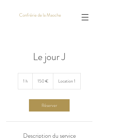
My site 1
Confrérie de la Maoche
Le jour J
150
euros
1 h
1
150 €
Location 1
Réserver
Description du service