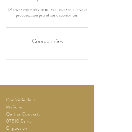
Décrivez votre service ici. Explilquez ce que vous
proposez, son prix et ses disponibilités.
Coordonnées
Confrérie de la
Maôche
Qartier Couvert,
07510 Saint
Cirgues en